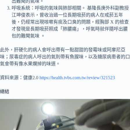
出難聞的氣味。
呼吸系統：呼吸的氣味與肺部相關。 基隆長庚外科副教授
江坤俊表示，曾收治過一位長期吸菸的病人在戒菸五年
後，仍經常出現咳嗽有痰及口臭的問題，經胸部 X 的檢查
才發現是長期吸菸照成「肺膿瘍」，呼氣時就伴隨呼出膿
包的難聞氣味 。
此外，肝硬化的病人會呼出帶有一點甜甜的發霉味或阿摩尼亞
味；尿毒症的病人呼出的氣則帶有魚腥味，以及糖尿病患者的口
氣會帶有像水果爛掉的味道。
資料來源：健康2.0
https://health.tvbs.com.tw/review/321523
總結