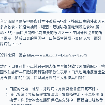
台北市聯合醫院中醫傷科主任黃裕昌指出，造成口臭的外來因素
多為飲食，如經常抽菸、喝酒、喝咖啡及愛吃刺激性食物 (蔥、
蒜、韭)。而口腔問題也為重要的原因之一，美國牙醫協會的調
查顯示，造成口臭的原因中，口腔衛生習慣不良佔 36%，而牙
周病佔 21%。
資料來源：常春 https://www.tt.com.tw/lohas/view/19649
然而，口臭可能不單純只是個人衛生習慣與飲食習慣的問題。桃
園敦仁診所—肝膽腸胃科醫師蕭敦仁表示，口臭也可能反應出全
身五臟六腑的毛病，口臭與身體的三大部位具相關性：
口腔的問題：蛀牙、牙周病；鼻竇炎也會使口氣不好。
消化系統：食道病變或胃潰瘍、胃食道逆流、十二指腸潰
瘍等，造成食物會在腸胃道裡腐臭酸掉，而藉由口腔散發