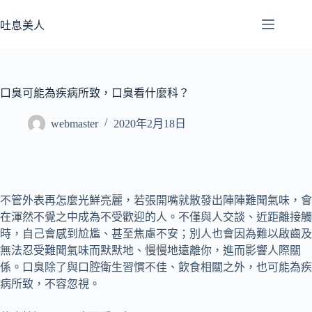
跳
至
吐息美人
主
要
內
容
口臭可能為疾病所致，口臭看什麼科？
webmaster
2020年2月18日
不管外表再怎麼光鮮亮麗，若張開嘴就散發出陣陣難聞氣味，會
在渾然不覺之中成為不受歡迎的人。不僅與人交談、近距離接觸
時，自己會感到尬尷、甚至焦慮不安；別人也會因為難以啟齒及
無法忍受難聞氣味而默默地、慢慢地遠離你，進而影響人際關
係。口臭除了與口腔衛生習慣不佳、飲食相關之外，也可能為疾
病所致，不容忽視。