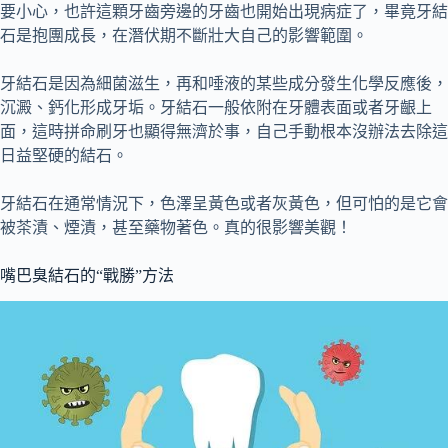
要小心，也許這顆牙齒旁邊的牙齒也開始出現病症了，畢竟牙結
石是抱團成長，在潛伏期不斷壯大自己的影響範圍。
牙結石是因為細菌滋生，再和唾液的某些成分發生化學反應後，
沉澱、鈣化形成牙垢。牙結石一般依附在牙體表面或者牙齦上
面，這時拼命刷牙也顯得無濟於事，自己手動根本沒辦法去除這
日益堅硬的結石。
牙結石在通常情況下，色澤呈黃色或者灰黃色，但可怕的是它會
被茶漬、煙漬，甚至藥物著色。真的很影響美觀！
嘴巴臭結石的“戰勝”方法