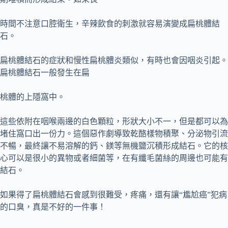
時間不注意口腔衛生，辛辣飲食的刺激就容易演變成扁桃體結
石。
扁桃體結石的症狀和慢性扁桃體炎類似，有時也會因咽炎引起。
扁桃體結石一般發生在扁
桃體的上隱窩中。
這些依附在咽喉兩邊的白色顆粒，形狀大小不一，但是都可以為
堵住窩口出一份力。這個惡作劇導致乾酪樣物積聚、分泌物引流
不暢，最終讓不易溶解的鈣、鎂等無機鹽沉積形成結石。它的核
心可以是很小的異物或者細菌等，在有纖毛菌絲的周邊也可能有
結石。
如果得了扁桃體結石會感到很難受，疼痛，還有讓“尷尬癌”犯病
的口臭，真是不好的一件事！