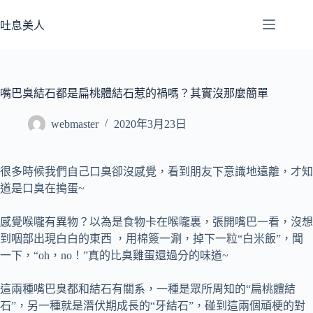
跳
至
吐息美人
主
要
內
容
嘴巴臭結石都是扁桃體結石惹的禍嗎？其實沒那麼簡單
webmaster
2020年3月23日
很多時候我們自己口臭卻沒感覺，看到朋友下意識地遠離，才知
道是口臭在搗蛋~
感覺喉嚨有異物？以為是食物卡在喉嚨裏，張開嘴巴一看，沒想
到咽部出現白白的東西 ，用棉簽一涮，掉下一粒“白米飯”，聞
一下，“oh，no！”真的比臭雞蛋還過分的味道~
這兩種嘴巴臭都和結石有關系，一種是眾所周知的“扁桃體結
石”，另一種就是潛伏期成長的“牙結石”，碰到這兩個頑梗的對