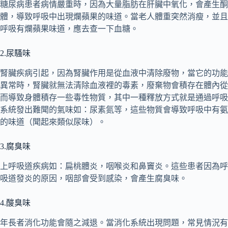
糖尿病患者病情嚴重時，因為大量脂肪在肝臟中氧化，會產生酮
體，導致呼吸中出現爛蘋果的味道。當老人體重突然消瘦，並且
呼吸有爛蘋果味道，應去查一下血糖。
2.尿騷味
腎臟疾病引起，因為腎臟作用是從血液中清除廢物，當它的功能
異常時，腎臟就無法清除血液裡的毒素，廢棄物會積存在體內從
而導致身體積存一些毒性物質，其中一種釋放方式就是通過呼吸
系統發出難聞的氣味如：尿素氮等，這些物質會導致呼吸中有氨
的味道（聞起來類似尿味）。
3.腐臭味
上呼吸道疾病如：扁桃體炎，咽喉炎和鼻竇炎。這些患者因為呼
吸道發炎的原因，咽部會受到感染，會產生腐臭味。
4.酸臭味
年長者消化功能會隨之減退。當消化系統出現問題，常見情況有