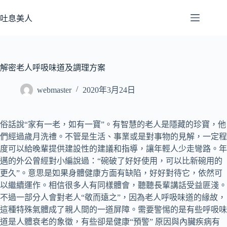
跳
至
吐息美人
主
要
內
容
解密老人呼吸味道及調理方案
webmaster
2020年3月24日
俗話說“家有一老，如有一寶”。有智慧的老人是隱藏的珍寶，他
們經過歲月洗禮。不管是生活、事業或是對事物的見解，一定程
度可以給晚輩提供建設性的建議和指導，讓年輕人少走彎路。年
邁的外公曾經對小編說過：“碗破了好好使用，可以比新碗用的
更久”。意思是如果身體健康方面有缺陷，好好對待它，依然可
以繼續運作。相信很多人有同樣體會，聽聽長輩講話受益匪淺。
不過一部分人會對老人“敬而遠之”，因為老人呼吸味道的緣故，
這種特殊氣體成了親人間的一道屏障。需要警惕的是有些呼吸味
道是人體衰老的象徵，有些卻是健康“預警” 原因與內臟疾病有