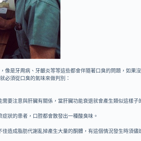
，像是牙周病、牙齦炎等等這些都會伴隨著口臭的問題，如果沒
就必須從口臭的氣味來做判別：
能需要注意與肝臟有關係，當肝臟功能衰退就會產生類似這樣子
流症狀的患者，口腔都會散發出一種酸臭味。
不佳造成脂肪代謝亂掉產生大量的酮體，有這個情況發生時須儘