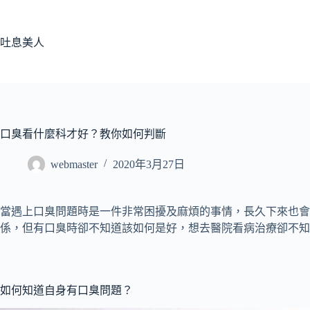
跳
至
主
吐息美人
要
內
容
口臭看什麼科才好？教你如何判斷
webmaster
2020年3月27日
當遇上口臭問題時是一件非常困擾及麻煩的事情，長久下來也
係，但有口臭時卻不知道該如何是好，想去醫院看病治療卻不知
如何知道自身有口臭問題？