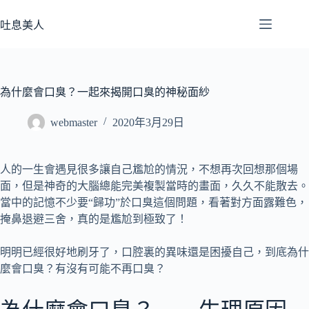
跳
至
吐息美人
主
要
內
容
為什麼會口臭？一起來揭開口臭的神秘面紗
webmaster
2020年3月29日
人的一生會遇見很多讓自己尷尬的情況，不想再次回想那個場
面，但是神奇的大腦總能完美複製當時的畫面，久久不能散去。
當中的記憶不少要“歸功”於口臭這個問題，看著對方面露難色，
掩鼻退避三舍，真的是尷尬到極致了！
明明已經很好地刷牙了，口腔裏的異味還是困擾自己，到底為什
麼會口臭？有沒有可能不再口臭？