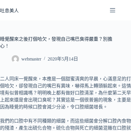
跳
至
吐息美人
主
要
內
容
睡覺醒來之後打個哈欠，發現自己嘴巴臭得嚴重？別擔
心！
webmaster
2020年5月14日
二人同床一覺醒來，本應是一個甜蜜清爽的早晨，心滿意足的打
個哈欠，卻發現自己的嘴巴有異味，嚇得馬上轉頭躲起來。這情
境有似曾相識嗎？明明晚上都有做好口腔清潔，為什麼第二天早
上起來還是會出現口臭呢？其實這是一個很普遍的現象，主要是
因為睡覺的時候口腔會減少分泌，令口腔細菌增長。
我們的口腔中有不同種類的細菌，而這些細菌會分解口腔內食物
的殘渣，產生出硫化合物。硫化合物與死亡的細菌混雜在口腔就