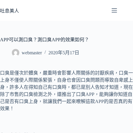
跳
至
吐息美人
主
要
內
容
APP可以測口臭？測口臭APP的效果如何？
webmaster
2020年5月17日
口臭是僅次於體臭，嚴重時會影響人際關係的討厭疾病，口臭一
上身不僅使人際關係緊張，自身也會因口臭問題而導致自卑感上
身，許多人在得知自己有口臭時，都已是別人告知才知道，現在
除了市售的口臭檢測之外，還推出了口臭APP，能夠讓你知道自
己是否有口臭上身，就讓我們一起來暸解這款APP的是否真的有
效果！