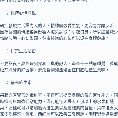
逆流到食管引起燒心、泛酸、打嗝、口臭等不適。
保持心情愉悅
研究發現生活壓力大的人，精神緊張愛生氣，更容易胃酸反流，
因為緊繃的情緒容易影響內臟失調從而引起口臭。所以盡量減少
情緒波動、心態樂觀、健康愉悅的心情可以促進身體健康。
摒棄生活惡習
不要熬夜。熬夜是腸胃和口臭的敵人，盡量十一點前睡覺。養成
睡前刷牙的好習慣，避免食物殘渣殘留在口腔裡產生臭味，
補充維生素
果蔬含有豐富的纖維素，不僅可以提高身體的氣血運作能力，同
時還可以加強代謝能力，盡可能每天攝入五份以上的水果和蔬
菜，這樣就可以增加體內維生素以及纖維素的含量，其中推薦大
家多吃芹菜，黃瓜，西紅柿可以改善口臭問題，調理胃食道逆流