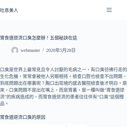
跳
至
吐息美人
主
要
內
容
胃食道逆流口臭怎麼辦！五個秘訣在這
webmaster
2020年5月28日
口臭是世界上最常見且令人討厭的毛病之一，有口臭彷彿行走的
生化危機，常常會被他人另眼相待。檢查口腔也檢查不出問題，
到底問題出在哪裏呢？胸口出现燒灼感去醫院檢查後才明白。原
來，口臭問題不是出在嘴上，而是胃裏，是一種叫做“胃食道逆
流”的疾病造成的，而胃食道逆流的患者往往伴有“口臭”這個贈
品。
胃食道逆流口臭的原因