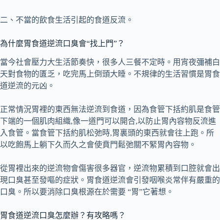
二、不當的飲食生活引起的食道反流。
為什麼胃食道逆流口臭會“找上門”？
當今社會壓力大生活節奏快，很多人三餐不定時。用宵夜彌補白
天對食物的匱乏，吃完馬上倒頭大睡。不規律的生活習慣是胃食
道逆流的元凶。
正常情況胃裡的東西無法逆流到食道，因為食管下括約肌是食管
下端的一個肌肉組織,像一道門可以開合,以防止胃內容物反流進
入食管。當食管下括約肌松弛時,胃裏頭的東西就會往上跑。所
以吃飽馬上躺下久而久之會使賁門鬆弛關不緊胃內容物。
從胃裡出來的逆流物會傷害很多器官，逆流物累積到口腔就會出
現口臭甚至發嘔的症狀。胃食道逆流會引發咽喉炎常伴有嚴重的
口臭。所以要消除口臭根源在於需要 “胃”它著想。
胃食道逆流口臭怎麼辦？有攻略嗎？