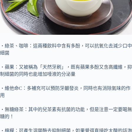
・綠茶、咖啡：這兩種飲料中含有多酚，可以抗氧化去減少口中
細菌
・蘋果：又被稱為「天然牙刷」，既有蘋果多酚又含高纖維，抑
制細菌的同時也能增加唾液的分泌量
・維他命C：多補充可以
預防牙齦發炎
，同時也有消除氣味的作
用
・無糖綠茶：其中的兒茶素有抗菌的功能，
但是注意一定要喝無
糖的！
・檸檬：可產生溶菌酶去抑制細菌，如果覺得直接吃太酸的話泡