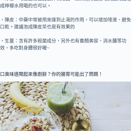
成檸檬水用喝的也可以。
・陳皮：中藥中常被用來達到止渴的作用，可以增加唾液、避免
口乾。建議泡成陳皮茶也是有效果的
・生薑：含有許多殺菌成分，另外也有養顏美容、消水腫等功
效，多吃對身體很好喔~
口臭味道聞起來像廚餘？你的腸胃可能出了問題！