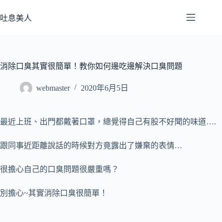
跳
至
吐息美人
主
要
內
容
消除口臭其實很簡單！教你如何邊吃邊解決口臭問題
webmaster
2020年6月5日
最近上班、出門都戴著口罩，總覺得自己有股不好聞的味道….
跟同事近距離說話的時候對方竟露出了嫌棄的表情…
很擔心自己的口臭問題很嚴重嗎？
別擔心~其實消除口臭很簡單！