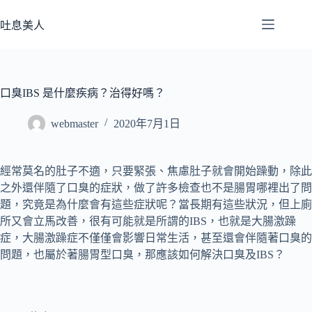
跳
至
吐息美人
主
要
內
容
口臭IBS 是什麼疾病？治得好嗎？
webmaster
2020年7月1日
經常莫名的肚子不適，只要緊張、焦慮肚子就會開始躁動，除此
之外還伴隨了口臭的症狀，做了許多檢查也不是腸胃哪裡出了問
題，究竟是為什麼會有這些症狀呢？當長期有這些狀況，但上廁
所又會立馬改善，很有可能就是所謂的IBS，也就是大腸激躁
症，大腸激躁症不僅僅會影響日常生活，甚至還會伴隨著口臭的
問題，也屬於著腸胃型口臭，那應該如何解決口臭及IBS？