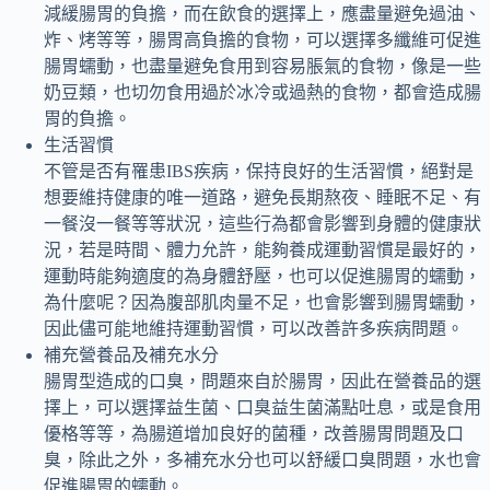
減緩腸胃的負擔，而在飲食的選擇上，應盡量避免過油、
炸、烤等等，腸胃高負擔的食物，可以選擇多纖維可促進
腸胃蠕動，也盡量避免食用到容易脹氣的食物，像是一些
奶豆類，也切勿食用過於冰冷或過熱的食物，都會造成腸
胃的負擔。
生活習慣
不管是否有罹患IBS疾病，保持良好的生活習慣，絕對是
想要維持健康的唯一道路，避免長期熬夜、睡眠不足、有
一餐沒一餐等等狀況，這些行為都會影響到身體的健康狀
況，若是時間、體力允許，能夠養成運動習慣是最好的，
運動時能夠適度的為身體舒壓，也可以促進腸胃的蠕動，
為什麼呢？因為腹部肌肉量不足，也會影響到腸胃蠕動，
因此儘可能地維持運動習慣，可以改善許多疾病問題。
補充營養品及補充水分
腸胃型造成的口臭，問題來自於腸胃，因此在營養品的選
擇上，可以選擇益生菌、口臭益生菌滿點吐息，或是食用
優格等等，為腸道增加良好的菌種，改善腸胃問題及口
臭，除此之外，多補充水分也可以舒緩口臭問題，水也會
促進腸胃的蠕動。